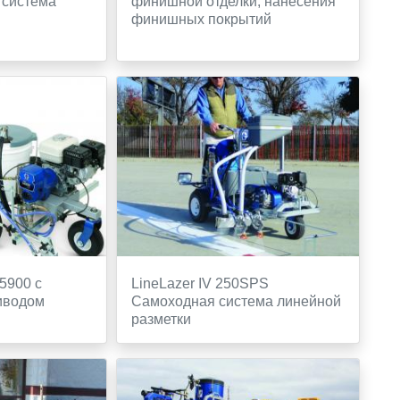
 система
финишной отделки, нанесения
финишных покрытий
/5900 с
LineLazer IV 250SPS
иводом
Самоходная система линейной
разметки