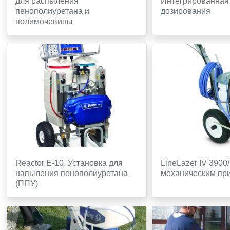
для распыления
Интегрированная
пенополиуретана и
дозирования
полимочевины
Reactor E-10. Установка для
LineLazer IV 3900
напыления пенополиуретана
механическим пр
(ППУ)