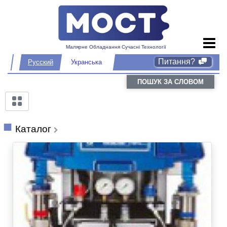
Малярне Обладнання Сучасні Технології
Питання?
Русский
Укранська
ПОШУК ЗА СЛОВОМ
Каталог