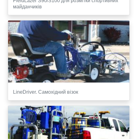
FieldLazer S90/S100 для розмітки спортивних
майданчиків
LineDriver. Самохідний візок