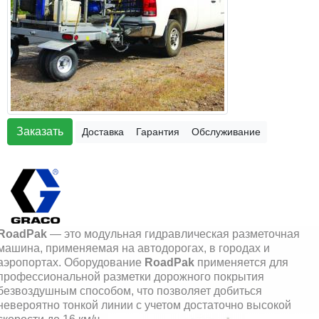
Заказать
Доставка
Гарантия
Обслуживание
RoadPak
— это модульная гидравлическая разметочная
машина, применяемая на автодорогах, в городах и
аэропортах. Оборудование
RoadPak
применяется для
профессиональной разметки дорожного покрытия
безвоздушным способом, что позволяет добиться
невероятно тонкой линии с учетом достаточно высокой