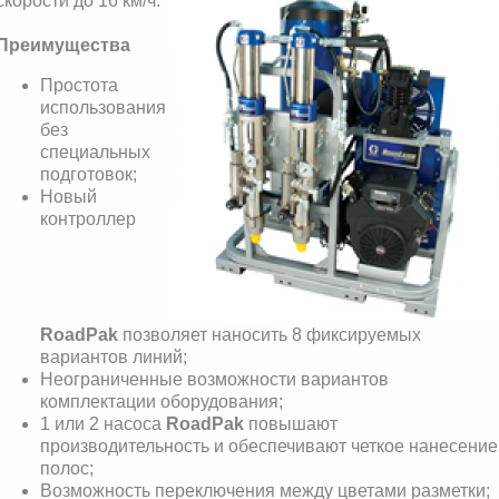
скорости до 16 км/ч.
Преимущества
Простота
использования
без
специальных
подготовок;
Новый
контроллер
RoadPak
позволяет наносить 8 фиксируемых
вариантов линий;
Неограниченные возможности вариантов
комплектации оборудования;
1 или 2 насоса
RoadPak
повышают
производительность и обеспечивают четкое нанесени
полос;
Возможность переключения между цветами разметки;