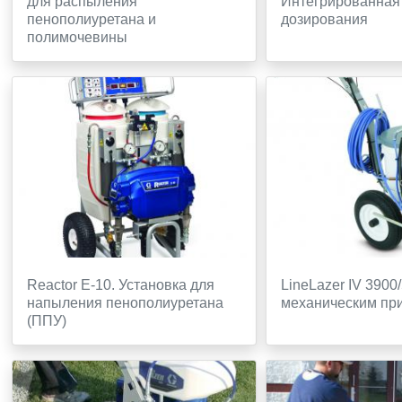
для распыления
Интегрированная
пенополиуретана и
дозирования
полимочевины
Reactor E-10. Установка для
LineLazer IV 3900
напыления пенополиуретана
механическим пр
(ППУ)