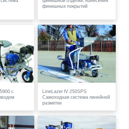
 система
финишной отделки, нанесения
финишных покрытий
/5900 с
LineLazer IV 250SPS
иводом
Самоходная система линейной
разметки