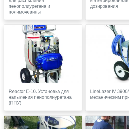
для распыления
Интегрированная
пенополиуретана и
дозирования
полимочевины
Reactor E-10. Установка для
LineLazer IV 3900
напыления пенополиуретана
механическим пр
(ППУ)