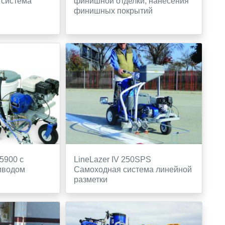
 система
финишной отделки, нанесения
финишных покрытий
/5900 с
LineLazer IV 250SPS
иводом
Самоходная система линейной
разметки