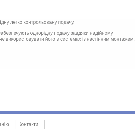
дну легко контрольовану подачу.
забезпечують однорідну подачу завдяки надійному
є використовувати його в системах із настінним монтажем.
анію
Контакти