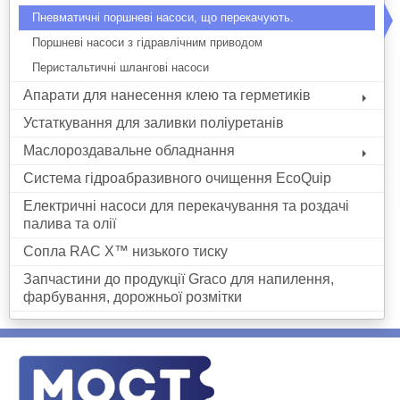
Пневматичні поршневі насоси, що перекачують.
Поршневі насоси з гідравлічним приводом
Перистальтичні шлангові насоси
Апарати для нанесення клею та герметиків
Устаткування для заливки поліуретанів
Маслороздавальне обладнання
Система гідроабразивного очищення EcoQuip
Електричні насоси для перекачування та роздачі
палива та олії
Сопла RAC X™ низького тиску
Запчастини до продукції Graco для напилення,
фарбування, дорожньої розмітки