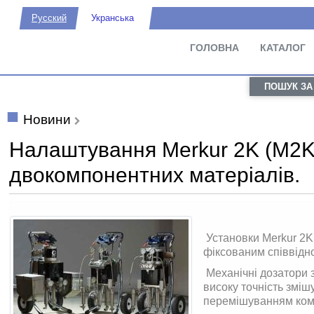
Русский
Укранська
ГОЛОВНА
КАТАЛОГ
ПОШУК ЗА
Новини
Налаштування Merkur 2K (M2K
двокомпонентних матеріалів.
Установки Merkur 2K
фіксованим співвід
Механічні дозатори 
високу точність змі
перемішуванням ком