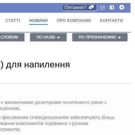
Питання?
СТАТТІ
НОВИНИ
ПРО КОМПАНІЮ
КОНТАКТИ
 СЛОВОМ
ПО НАЗВІ
ПО ПРИЗНАЧЕННЮ
) для напилення
 є механічними дозаторами початкового рівня з
ношенням.
з фіксованим співвідношенням забезпечують більш
шування компонентів порівняно з ручним
понентів.