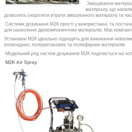
Змішування матеріал
матеріалу, що напил
дозволять скоротити втрати змішуваного матеріалу та час
Системи дозування М2К прості у використанні, та постач
для нанесення двокомпонентних матеріалів. Має компактн
Установки М2К ідеально підходять для виконання невелик
епоксидних, поліуретанових та поліефірних матеріалів.
Модельний ряд систем дозування М2К поділяється на чот
M2K Air Spray