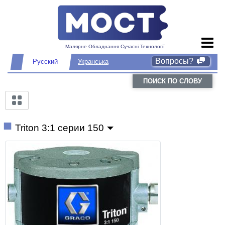
Малярне Обладнання Сучасні Технології
Вопросы?
Русский
Укранська
ПОИСК ПО СЛОВУ
Triton 3:1 серии 150