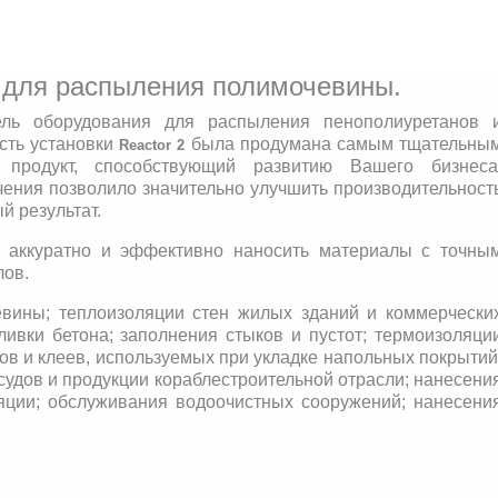
для распыления полимочевины.
ль оборудования для распыления пенополиуретанов 
ость установки
была продумана самым тщательны
Reactor 2
 продукт, способствующий развитию Вашего бизнеса
ения позволило значительно улучшить производительност
 результат.
е аккуратно и эффективно наносить материалы с точны
лов.
вины; теплоизоляции стен жилых зданий и коммерчески
ивки бетона; заполнения стыков и пустот; термоизоляци
в и клеев, используемых при укладке напольных покрытий
судов и продукции кораблестроительной отрасли; нанесени
ляции; обслуживания водоочистных сооружений; нанесени