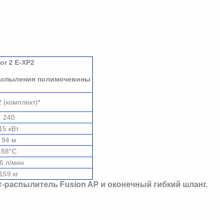
or 2 E-XP2
аспыления полимочевины
 (комплект)*
240
15 кВт
94 м
88°C
6 л/мин
159 кг
ет-распылитель Fusion AP и оконечный гибкий шланг.