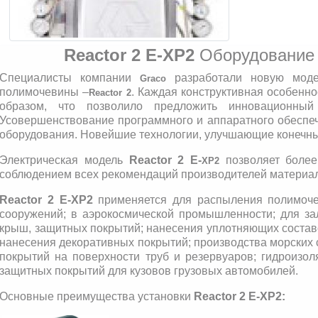
Reactor 2 E-XP2
Оборудование 
Cпециалисты компании
разработали новую моде
Graco
полимочевины –
. Каждая конструктивная особенн
Reactor 2
образом, что позволило предложить инновационный
Усовершенствование программного и аппаратного обеспеч
оборудования. Новейшие технологии, улучшающие конечный
Электрическая модель
Reactor 2 E-
позволяет боле
XP2
соблюдением всех рекомендаций производителей материа
Reactor 2 E-XP2
применяется для распыления полимоче
сооружений; в аэрокосмической промышленности; для зал
крыш, защитных покрытий; нанесения уплотняющих составо
нанесения декоративных покрытий; производства морских 
покрытий на поверхности труб и резервуаров; гидроизо
защитных покрытий для кузовов грузовых автомобилей.
Основные преимущества установки
Reactor 2 E-XP2: