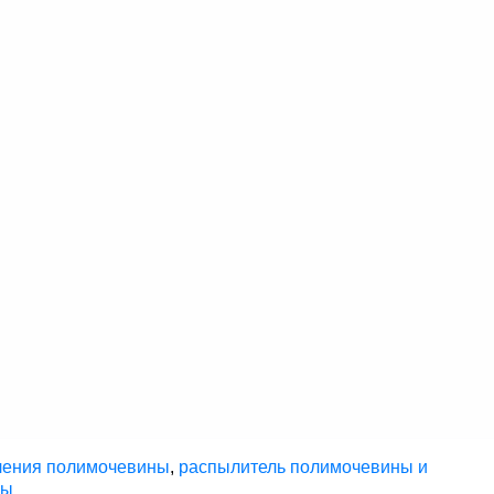
ыления полимочевины
,
распылитель полимочевины и
ны