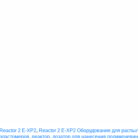
Reactor 2 E-XP2
,
Reactor 2 E-XP2 Оборудование для расп
эластомеров
,
реактор
,
дозатор для нанесения полимочеви