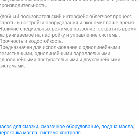
производительность.
Удобный пользовательский интерфейс облегчает процесс
работы и настройки оборудования и экономит ваше время.
Наличие специальных режимов позволяет сократить время,
затрачиваемое на настройку и управление системы.
Прочность и водостойкость.
Предназначен для использования с однолинейными
резистивными, однолинейными параллельными,
однолинейными поступательными и двухлинейными
системами.
насос для смазки
,
смазочное оборудование
,
подача масла
,
перекачка масла
,
система контроля