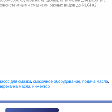
1000–3500 фунтов на кв. дюйм), оптимален для работы с
консистентными смазками разных видов до NLGI #2.
насос для смазки
,
смазочное оборудование
,
подача масла
,
перекачка масла
,
инжектор