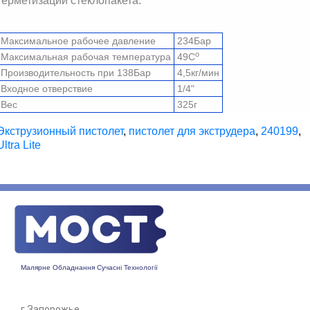
герметизации стеклопакета.
Максимальное рабочее давление
234Бар
о
Максимальная рабочая температура
49С
Производительность при 138Бар
4,5кг/мин
Входное отверствие
1/4"
Вес
325г
Экструзионный пистолет
,
пистолет для экструдера
,
240199
,
Ultra Lite
Малярне Обладнання Сучасні Технології
г.Запорожье