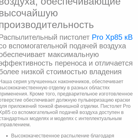
воздуха, обеспечивающие
высочайшую
производительность
Распылительный пистолет
Pro Xp85 кВ
со вспомогательной подачей воздуха
обеспечивает максимальную
эффективность переноса и отличается
более низкой стоимостью владения
Наша серия улучшенных наконечников, обеспечивает
высококачественную отделку в разных областях
применения. Кроме того, предварительное изготовленное
отверстие обеспечивает должную пульверизацию краски
для приложений тонкой финишной отделки. Пистолет Pro
Xp85 со вспомогательной подачей воздуха доступен в
стандартных моделях и моделях с интеллектуальным
управлением.
Высококачественное распыление благодаря