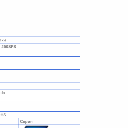
ики
V
250SPS
nda
0HS
Серия