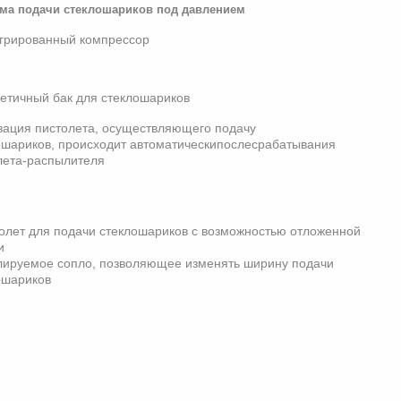
ма подачи стеклошариков под давлением
егрированный компрессор
метичный бак для стеклошариков
ивация пистолета, осуществляющего подачу
ошариков, происходит автоматическипослесрабатывания
лета-распылителя
толет для подачи стеклошариков с возможностью отложенной
и
улируемое сопло, позволяющее изменять ширину подачи
ошариков