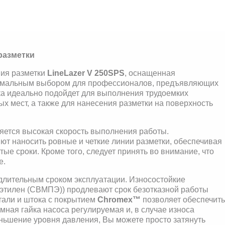
разметки
ния разметки
LineLazer V 250SPS
, оснащенная
тимальным выбором для профессионалов, предъявляющих
а идеально подойдет для выполнения трудоемких
х мест, а также для нанесения разметки на поверхность
ется высокая скорость выполнения работы.
ют наносить ровные и четкие линии разметки, обеспечивая
е сроки. Кроме того, следует принять во внимание, что
е.
длительным сроком эксплуатации. Износостойкие
этилен (СВМПЭ)) продлевают срок безотказной работы
тали и штока с покрытием
Chromex™
позволяет обеспечит
ная гайка насоса регулируемая и, в случае износа
меньшение уровня давления, Вы можете просто затянуть