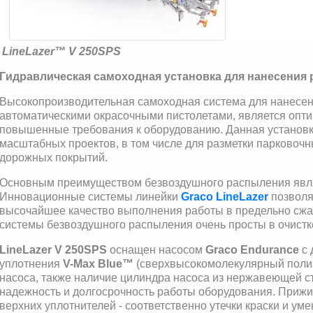
LineLazer™ V 250SPS
Гидравлическая самоходная установка для нанесения 
Высокопроизводительная самоходная система для нанесе
автоматическими окрасочными пистолетами, является оп
повышенные требования к оборудованию. Данная установк
масштабных проектов, в том числе для разметки парковочны
дорожных покрытий.
Основным преимуществом безвоздушного распыления явля
Инновационные системы линейки
Graco LineLazer
позволя
высочайшее качество выполнения работы в предельно сжаты
системы безвоздушного распыления очень просты в очистк
LineLazer V 250SPS
оснащен насосом
Graco Endurance
с 
уплотнения
V-Max Blue™
(сверхвысокомолекулярный поли
насоса, также наличие цилиндра насоса из нержавеющей с
надежность и долгосрочность работы оборудования. Прижим
верхних уплотнителей - соответственно утечки краски и у