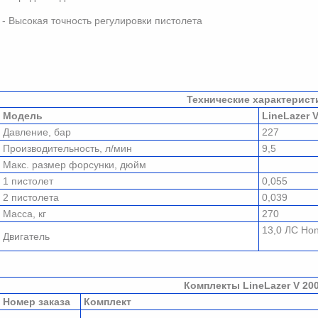
- Высокая точность регулировки пистолета
Технические характерист
Модель
LineLazer 
Давление, бар
227
Производительность, л/мин
9,5
Макс. размер форсунки, дюйм
1 пистолет
0,055
2 пистолета
0,039
Масса, кг
270
13,0 ЛС Ho
Двигатель
Комплекты LineLazer V 20
Номер заказа
Комплект