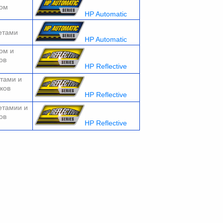
том
HP Automatic
етами
HP Automatic
ом и
ов
HP Reflective
етами и
ков
HP Reflective
етамии и
ов
HP Reflective