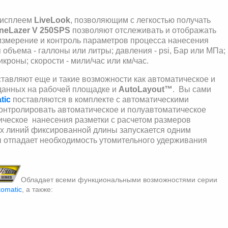
дисплеем
LiveLook
, позволяющим с легкостью получать
ineLazer V
250SPS
позволяют отслеживать и отображать
 измерение и контроль параметров процесса нанесения
бъема - галлоны или литры; давления - psi, Бар или МПа;
кроны; скорости - мили/час или км/час.
авляют еще и такие возможности как автоматическое и
 данных на рабочей площадке и
AutoLayout™
. Вы сами
tic
поставляются в комплекте с автоматическими
контролировать автоматическое и полуавтоматическое
ическое нанесения разметки с расчетом размеров
ых линий фиксированной длины запускается одним
ы отпадает необходимость утомительного удерживания
Обладает всеми функциональными возможностями серии
tomatic
, а также: