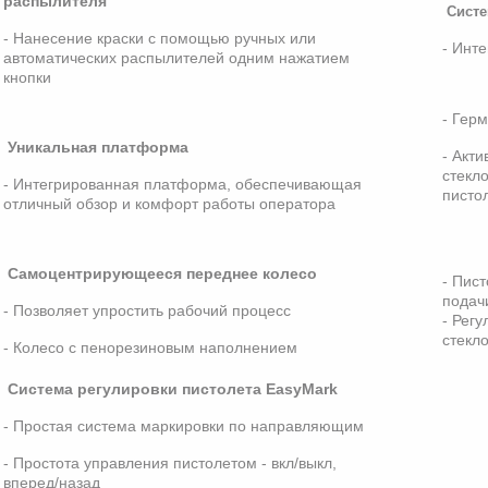
распылителя
Систе
- Нанесение краски с помощью ручных или
- Инт
автоматических распылителей одним нажатием
кнопки
- Гер
Уникальная платформа
- Акт
стекл
- Интегрированная платформа, обеспечивающая
писто
отличный обзор и комфорт работы оператора
Самоцентрирующееся переднее колесо
- Пис
подач
- Позволяет упростить рабочий процесс
- Рег
стекл
- Колесо с пенорезиновым наполнением
Система регулировки пистолета EasyMark
- Простая система маркировки по направляющим
- Простота управления пистолетом - вкл/выкл,
вперед/назад