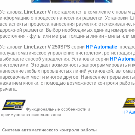
Установка
LineLazer V
поставляется в комплекте с новым 
информацию о процессе нанесения разметки. Установки
L
все аспекты процесса нанесения разметки: отслеживание,
дорожной разметки. Выбор необходимых единиц измерения о
расстояния - футы или метры; толщины линии - милы или ми
Установки
LineLazer V
250SPS
серии
HP Automatic
предост
полуавтоматическое управление пистолетом, регистрация
выбираете способ управления. Установки серии
HP Automa
пистолетами. Это дает возможность запрограммировать и 
нанесение любых прерывистых линий установкой, автомат
парковочных мест и многое другое. Нанесение прерывист
нажатием кнопки, с помощью возможности контроля работ
рычага.
Функциональные особенности и
HP Au
преимущества использования
Система автоматического контроля работы