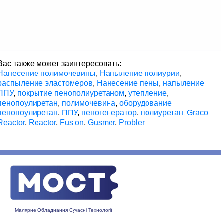
Вас также может заинтересовать:
Нанесение полимочевины
,
Напыление полиурии
,
распыление эластомеров
,
Нанесение пены
,
напыление
ППУ
,
покрытие пенополиуретаном
,
утепление
,
пенопоулиретан
,
полимочевина
,
оборудование
пенопоулиретан
,
ППУ
,
пеногенератор
,
полиуретан
,
Graco
Reactor
,
Reactor
,
Fusion
,
Gusmer
,
Probler
Малярне Обладнання Сучасні Технології