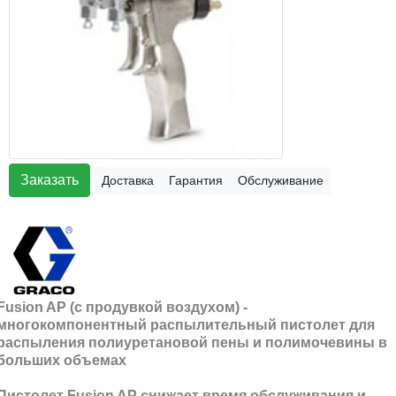
Заказать
Доставка
Гарантия
Обслуживание
Fusion AP (с продувкой воздухом) -
многокомпонентный распылительный пистолет для
распыления полиуретановой пены и полимочевины в
больших объемах
Пистолет Fusion AP снижает время обслуживания и