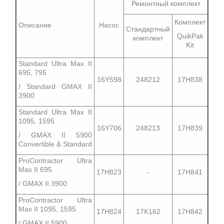
Ремонтный комплект
Комплект
Описание
Насос
Стандартный
QuikPak
комплект
Kit
Standard Ultra Max II
695, 795
16Y598
248212
17H838
/ Standard GMAX II
3900
Standard Ultra Max II
1095, 1595
16Y706
248213
17H839
/ GMAX II 5900
Convertible & Standard
ProContractor Ultra
Max II 695
17H823
-
17H841
/ GMAX II 3900
ProContractor Ultra
Max II 1095, 1595
17H824
17K162
17H842
/ GMAX II 5900