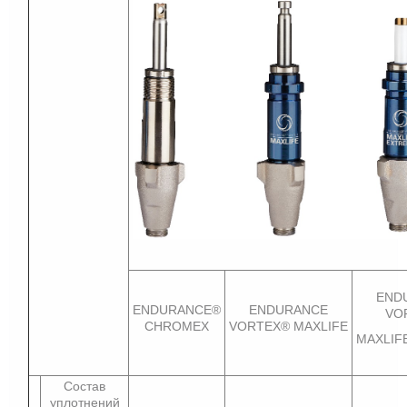
END
ENDURANCE®
ENDURANCE
VO
CHROMEX
VORTEX® MAXLIFE
MAXLIF
Состав
уплотнений