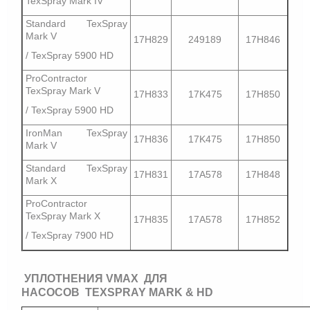
TexSpray Mark IV
Standard TexSpray
Mark V
17H829
249189
17H846
/ TexSpray 5900 HD
ProContractor
TexSpray Mark V
17H833
17K475
17H850
/ TexSpray 5900 HD
IronMan TexSpray
17H836
17K475
17H850
Mark V
Standard TexSpray
17H831
17A578
17H848
Mark X
ProContractor
TexSpray Mark X
17H835
17A578
17H852
/ TexSpray 7900 HD
УПЛОТНЕНИЯ VMAX ДЛЯ
НАСОСОВ TEXSPRAY MARK & HD