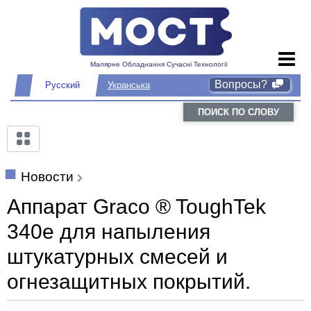
Малярне Обладнання Сучасні Технології
Вопросы?
Русский
Укранська
ПОИСК ПО СЛОВУ
Новости
Аппарат Graco ® ToughTek
340e для напыления
штукатурных смесей и
огнезащитных покрытий.