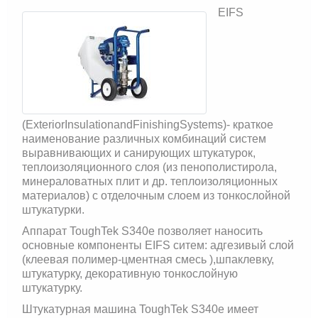
EIFS
(ExteriorInsulationandFinishingSystems)- краткое
наименование различных комбинаций систем
выравнивающих и санирующих штукатурок,
теплоизоляционного слоя (из пенополистирола,
минераловатных плит и др. теплоизоляционных
материалов) с отделочным слоем из тонкослойной
штукатурки.
Аппарат ToughTek S340e позволяет наносить
основные компоненты EIFS ситем: адгезивый слой
(клеевая полимер-цментная смесь ),шпаклевку,
штукатурку, декоративную тонкослойную
штукатурку.
Штукатурная машина ToughTek S340e имеет